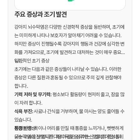
주요 증상과 조기 발견
강아지 뇌수막염은 다양한 신경학적 증상을 동반하며, 초기에
는 미미하게 나타나 보호자가 알아채기 어려울 수 있습니다.
하지만 증상이 진행될수록 강아지의 행동과 건강에 심각한 변
화를 가져오므로, 조기에 발견하고 대처하는 것이 매우 중요합
니다.
일반적인 초기 증상
초기에는 다음과 같은 증상들이 나타날 수 있습니다. 이러한
증상은 다른 질환과 혼동될 수 있으므로 주의 깊게 관찰해야
합니다.
기력 저하 및 무기력:
평소보다 활동량이 현저히 줄고, 잠을 많
이 자려 합니다.
식욕 부진:
사료나 간식을 거부하며, 물 마시는 양도 줄어들 수
있습니다.
통증 반응:
진행된 증상
목이나 머리를 만질 때 통증을 느끼거나, 뻣뻣하게
굳는 모습을 보입니다. 특히 목을 움직이는 것을 싫어합니다.
뇌수막염이 진행되면 다음과 같은 심각한 신경학적 증상들이