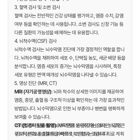
3. 혈액 검사 및 소변 검사
혈액 검사는 전반적인 건강 상태를 평가하고, 염증 수치, 감염
여부 등을 확인하는 데 사용됩니다. 소변 검사도 신장 기능 등
다른 질환의 가능성을 배제하는 데 유용합니다.
4. 뇌척수액(CSF) 검사
뇌척수액 검사는 뇌수막염 진단에 가장 결정적인 역할을 합니
다. 뇌척수액을 채취하여 세포 수, 단백질 농도, 세균 배양 등을
분석합니다. 염증 세포의 증가는 뇌수막염을 시사하며, 특정
세포 유형은 면역 매개성 뇌수막염을 나타낼 수 있습니다.
5. 영상 진단 (MRI, CT)
MRI (자기공명영상):
뇌와 척수의 상세한 이미지를 제공하여
염증, 종양, 출혈 등 구조적 이상을 확인하는 데 가장 효과적인
방법입니다. 뇌수막염으로 인한 뇌 부종이나 병변을 명확하게
보여줄 수 있습니다.
CT (컴퓨터 단층 촬영):
이러한 검사들을 통해 뇌수막염의 원인(감염성 또는 비감염
MRI만큼 상세하지는 않지만, 뇌의 큰
구조적 변화나 출혈 등을 빠르게 확인할 수 있습니다.
성)과 심각도를 정확히 파악하고, 그에 맞는 최적의 치료 계획