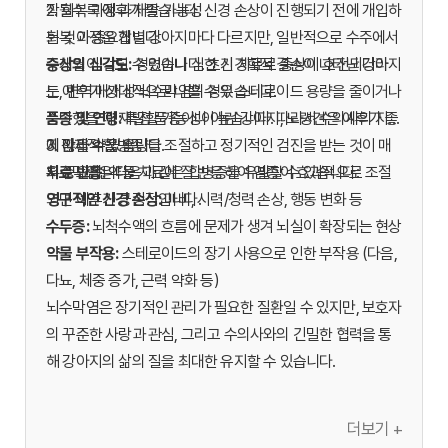
작될수록 예후가 좋습니다. 신경 손상이 진행되기 전에 개입하
2. 회복 과정과 재발 가능성
는 것이 중요합니다.
회복 과정은 개별 강아지마다 다르지만, 일반적으로 수주에서
증상의 심각도:
수개월이 걸릴 수 있습니다. 초기 치료로 증상이 호전되더라
경련이나 심한 신경학적 결손이 나타난 강아지
는 예후가 상대적으로 나쁠 수 있습니다.
도, 면역 매개성 뇌수막염의 경우 스테로이드 용량을 줄이거나
품종 및 연령:
중단했을 때 재발할 가능성이 높습니다. 따라서 수의사의 지시
특정 품종이나 어린 강아지, 노령견은 예후가 좋
지 않을 수 있습니다.
에 따라 약물 용량을 조절하고 정기적인 검진을 받는 것이 매
3. 잠재적 합병증
치료 반응:
우 중요합니다.
뇌수막염은 다음과 같은 합병증을 유발할 수 있습니다:
약물 치료에 잘 반응하여 염증이 효과적으로 조절
되면 예후가 긍정적입니다.
영구적인 신경 손상:
마비, 시력/청력 손상, 행동 변화 등
수두증:
뇌척수액의 흐름에 문제가 생겨 뇌실이 확장되는 현상
약물 부작용:
스테로이드의 장기 사용으로 인한 부작용 (다음,
다뇨, 체중 증가, 근력 약화 등)
뇌수막염은 장기적인 관리가 필요한 질환일 수 있지만, 보호자
의 꾸준한 사랑과 관심, 그리고 수의사와의 긴밀한 협력을 통
해 강아지의 삶의 질을 최대한 유지할 수 있습니다.
더보기 +