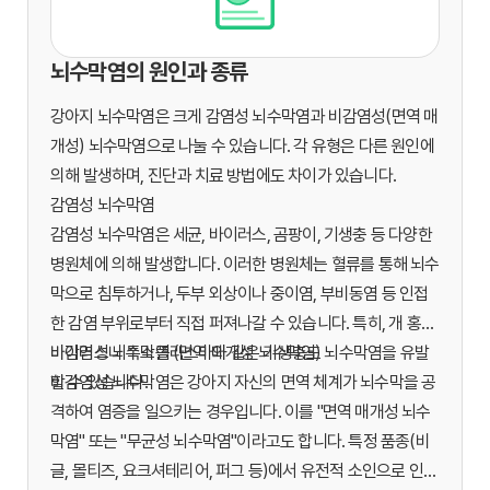
뇌수막염의 원인과 종류
강아지 뇌수막염은 크게 감염성 뇌수막염과 비감염성(면역 매
개성) 뇌수막염으로 나눌 수 있습니다. 각 유형은 다른 원인에
의해 발생하며, 진단과 치료 방법에도 차이가 있습니다.
감염성 뇌수막염
감염성 뇌수막염은 세균, 바이러스, 곰팡이, 기생충 등 다양한
병원체에 의해 발생합니다. 이러한 병원체는 혈류를 통해 뇌수
막으로 침투하거나, 두부 외상이나 중이염, 부비동염 등 인접
한 감염 부위로부터 직접 퍼져나갈 수 있습니다. 특히, 개 홍역
바이러스나 톡소플라스마와 같은 기생충도 뇌수막염을 유발
비감염성 뇌수막염 (면역 매개성 뇌수막염)
할 수 있습니다.
비감염성 뇌수막염은 강아지 자신의 면역 체계가 뇌수막을 공
격하여 염증을 일으키는 경우입니다. 이를 "면역 매개성 뇌수
막염" 또는 "무균성 뇌수막염"이라고도 합니다. 특정 품종(비
글, 몰티즈, 요크셔테리어, 퍼그 등)에서 유전적 소인으로 인해