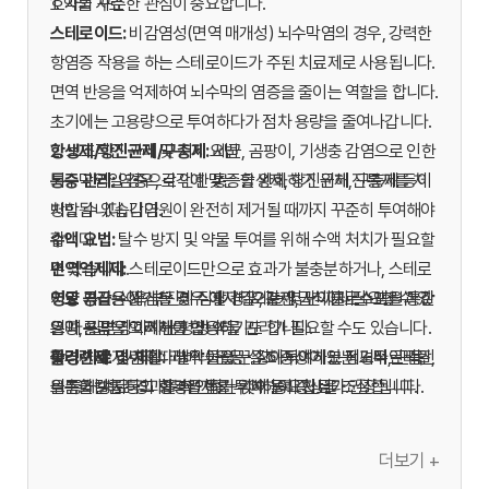
호자의 꾸준한 관심이 중요합니다.
1. 약물 치료
스테로이드:
비감염성(면역 매개성) 뇌수막염의 경우, 강력한
항염증 작용을 하는 스테로이드가 주된 치료제로 사용됩니다.
면역 반응을 억제하여 뇌수막의 염증을 줄이는 역할을 합니다.
초기에는 고용량으로 투여하다가 점차 용량을 줄여나갑니다.
항생제/항진균제/구충제:
2. 보조적인 관리 및 지지 요법
세균, 곰팡이, 기생충 감염으로 인한
뇌수막염일 경우, 각각에 맞는 항생제, 항진균제, 구충제 등이
통증 관리:
염증으로 인한 통증을 완화하기 위해 진통제를 처
처방됩니다. 감염원이 완전히 제거될 때까지 꾸준히 투여해야
방할 수 있습니다.
합니다.
수액 요법:
탈수 방지 및 약물 투여를 위해 수액 처치가 필요할
면역억제제:
수 있습니다.
스테로이드만으로 효과가 불충분하거나, 스테로
이드 부작용이 심할 경우 아자티오프린, 사이클로스포린과 같
영양 공급:
치료 기간은 짧게는 몇 주에서 길게는 몇 년까지 필요할 수 있
식욕 부진이 심할 경우, 강제 급식이나 수액을 통한
은 다른 면역억제제를 병용하기도 합니다.
영양 공급을 고려해야 합니다.
으며, 일부 강아지는 평생 약물 관리가 필요할 수도 있습니다.
항경련제:
물리 치료 및 재활:
수의사의 지시에 따라 약물을 꾸준히 투여하고 정기적인 검진
경련이나 발작이 있는 강아지에게는 페노바르비탈,
마비나 운동 실조 증상이 있는 경우, 근육
브롬화칼륨 등의 항경련제를 투여하여 증상을 조절합니다.
위축을 방지하고 회복을 돕기 위해 물리 치료가 권장됩니다.
을 통해 치료 경과를 확인하는 것이 중요합니다.
더보기 +