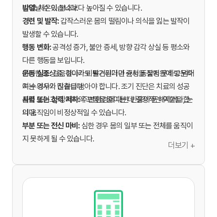
발열:
나타날 수 있습니다.
체온이 평소보다 높아질 수 있습니다.
경련 및 발작:
갑작스러운 몸의 떨림이나 의식을 잃는 발작이
발생할 수 있습니다.
행동 변화:
공격성 증가, 불안 증세, 방향 감각 상실 등 평소와
다른 행동을 보입니다.
운동 실조:
이러한 증상 중 하나라도 발견된다면 즉시 동물병원에 방문하
걸음걸이가 비틀거리거나 균형을 잡지 못하고 넘어
지는 경우가 많습니다.
여 수의사의 진찰을 받아야 합니다. 조기 진단은 치료의 성공
시력 또는 청력 저하:
률을 높이고, 강아지의 고통을 줄이는 데 결정적인 역할을 합
주변 환경에 대한 반응이 둔해지거나, 눈
의 움직임이 비정상적일 수 있습니다.
니다.
부분 또는 전신 마비:
심한 경우 몸의 일부 또는 전체를 움직이
지 못하게 될 수 있습니다.
더보기 +